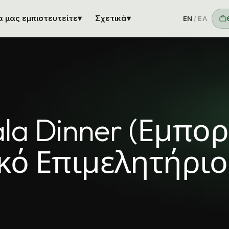
να μας εμπιστευτείτε
▾
Σχετικά
▾
EN
/
ΕΛ
ala Dinner (Εμπορ
κό Επιμελητήριο