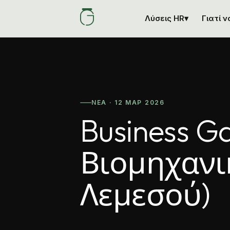
Λύσεις HR
▾
Γιατί 
ΝΈΑ · 12 ΜΑΡ 2026
Business G
Βιομηχανι
Λεμεσού)