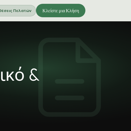
Κλείστε μια Κλήση
Θέσεις Πελατών
ικό &