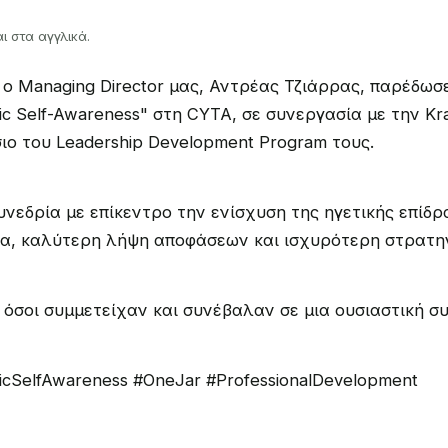
ι στα αγγλικά.
 ο Managing Director μας, Αντρέας Τζιάρρας, παρέδωσ
gic Self-Awareness" στη CYTA, σε συνεργασία με την Krat
σιο του Leadership Development Program τους.
νεδρία με επίκεντρο την ενίσχυση της ηγετικής επίδ
α, καλύτερη λήψη αποφάσεων και ισχυρότερη στρατηγ
όσοι συμμετείχαν και συνέβαλαν σε μια ουσιαστική συ
gicSelfAwareness #OneJar #ProfessionalDevelopment