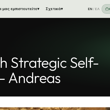
να μας εμπιστευτείτε
▾
Σχετικά
▾
EN
/
ΕΛ
h Strategic Self-
- Andreas