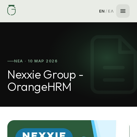
EN
/
ΕΛ
ΝΈΑ · 10 ΜΑΡ 2026
Nexxie Group -
OrangeHRM