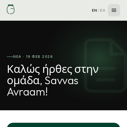
EN
/
ΕΛ
ΝΈΑ · 19 ΦΕΒ 2026
Καλώς ήρθες στην
ομάδα, Savvas
Avraam!